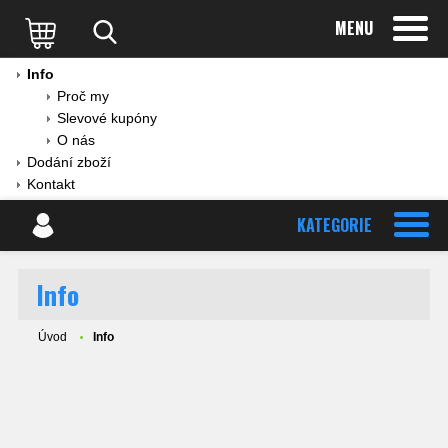
MENU
Info
Proč my
Slevové kupóny
O nás
Dodání zboží
Kontakt
KATEGORIE
Info
Úvod
Info